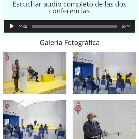
Escuchar audio completo de las dos
conferencias
Reproductor
00:00
00:00
de
Galería Fotográfica
audio