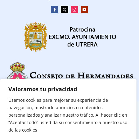
Valoramos tu privacidad
Usamos cookies para mejorar su experiencia de
navegación, mostrarle anuncios o contenidos
CONTACTAR
|
POLITICA DE PRIVACIDAD
|
POLÍTICA DE COOKIES
personalizados y analizar nuestro tráfico. Al hacer clic en
“Aceptar todo” usted da su consentimiento a nuestro uso
(C) Consejo de Hermandades y Cofradías de Utrera 2026
de las cookies
Todos los derechos reservados