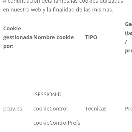
A continuación detallamos las cookies utilizadas
en nuestra web y la finalidad de las mismas.
Ge
Cookie
(t
gestionada
Nombre cookie
TIPO
/
por:
pr
JSESSIONID,
pcuv.es
cookieControl
Técnicas
Pr
cookieControlPrefs