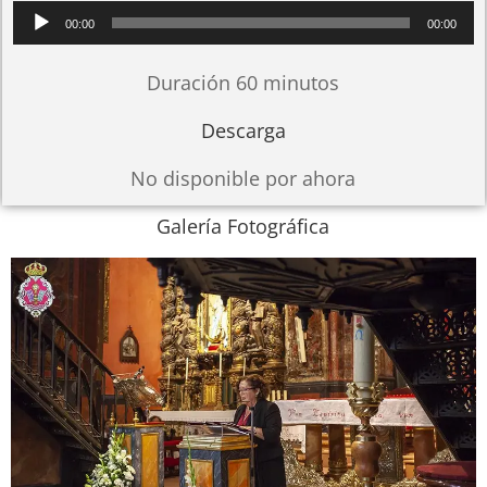
Reproductor
00:00
00:00
de
audio
Duración 60 minutos
Descarga
No disponible por ahora
Galería Fotográfica