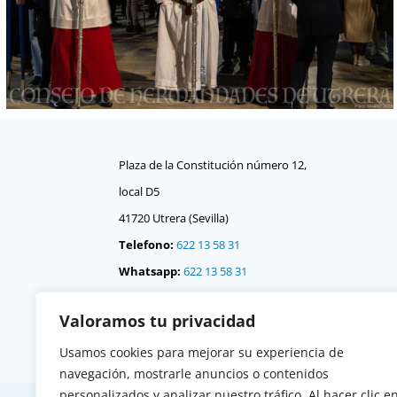
Plaza de la Constitución número 12,
local D5
41720 Utrera (Sevilla)
Telefono:
622 13 58 31
Whatsapp:
622 13 58 31
Correo:
consejo @
Valoramos tu privacidad
consejodehermandadesdeutrera.org
Usamos cookies para mejorar su experiencia de
navegación, mostrarle anuncios o contenidos
personalizados y analizar nuestro tráfico. Al hacer clic e