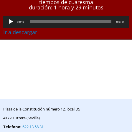
tiempos de cuaresma
duración: 1 hora y 29 minutos
Reproductor
00:00
00:00
de
Ir a descargar
audio
Plaza de la Constitución número 12, local D5
41720 Utrera (Sevilla)
Telefono:
622 13 58 31