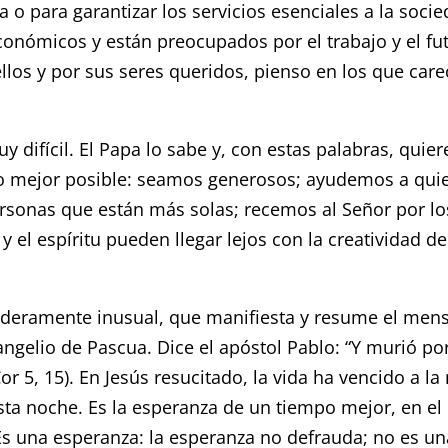
o para garantizar los servicios esenciales a la socie
nómicos y están preocupados por el trabajo y el fut
llos y por sus seres queridos, pienso en los que car
difícil. El Papa lo sabe y, con estas palabras, quier
o mejor posible: seamos generosos; ayudemos a quie
ersonas que están más solas; recemos al Señor por los
 espíritu pueden llegar lejos con la creatividad del 
ramente inusual, que manifiesta y resume el mensaje
angelio de Pascua. Dice el apóstol Pablo: “Y murió por
or 5, 15). En Jesús resucitado, la vida ha vencido a l
esta noche. Es la esperanza de un tiempo mejor, en 
s una esperanza: la esperanza no defrauda; no es una