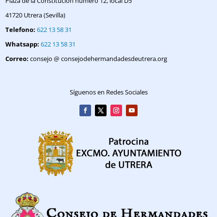
Plaza de la Constitución número 12, local D5
41720 Utrera (Sevilla)
Telefono:
622 13 58 31
Whatsapp:
622 13 58 31
Correo:
consejo @ consejodehermandadesdeutrera.org
Síguenos en Redes Sociales