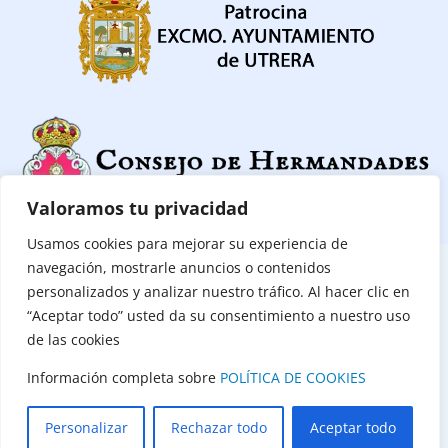
Valoramos tu privacidad
Usamos cookies para mejorar su experiencia de
navegación, mostrarle anuncios o contenidos
CONTACTAR
|
POLITICA DE PRIVACIDAD
|
POLÍTICA DE COOKIES
personalizados y analizar nuestro tráfico. Al hacer clic en
“Aceptar todo” usted da su consentimiento a nuestro uso
(C) Consejo de Hermandades y Cofradías de Utrera 2026
de las cookies
Todos los derechos reservados
Información completa sobre
POLÍTICA DE COOKIES
Diseño Web:
Mercurio Estudios
Personalizar
Rechazar todo
Aceptar todo