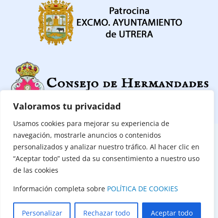
Valoramos tu privacidad
Usamos cookies para mejorar su experiencia de
navegación, mostrarle anuncios o contenidos
CONTACTAR
|
POLITICA DE PRIVACIDAD
|
POLÍTICA DE COOKIES
personalizados y analizar nuestro tráfico. Al hacer clic en
“Aceptar todo” usted da su consentimiento a nuestro uso
(C) Consejo de Hermandades y Cofradías de Utrera 2026
de las cookies
Todos los derechos reservados
Información completa sobre
POLÍTICA DE COOKIES
Diseño Web:
Mercurio Estudios
Personalizar
Rechazar todo
Aceptar todo